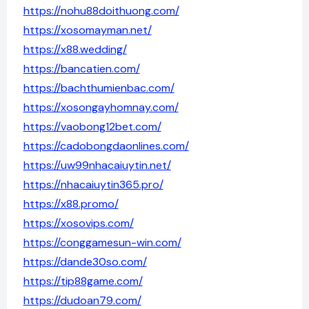
https://nohu88doithuong.com/
https://xosomayman.net/
https://x88.wedding/
https://bancatien.com/
https://bachthumienbac.com/
https://xosongayhomnay.com/
https://vaobong12bet.com/
https://cadobongdaonlines.com/
https://uw99nhacaiuytin.net/
https://nhacaiuytin365.pro/
https://x88.promo/
https://xosovips.com/
https://conggamesun-win.com/
https://dande30so.com/
https://tip88game.com/
https://dudoan79.com/