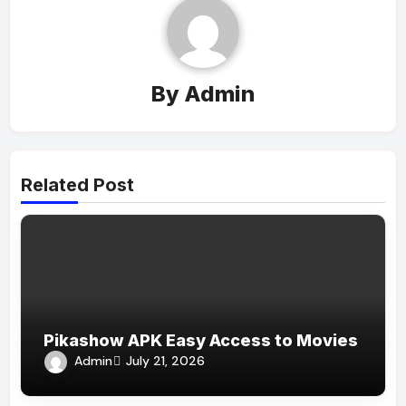
By
Admin
Related Post
Pikashow APK Easy Access to Movies
Admin
July 21, 2026