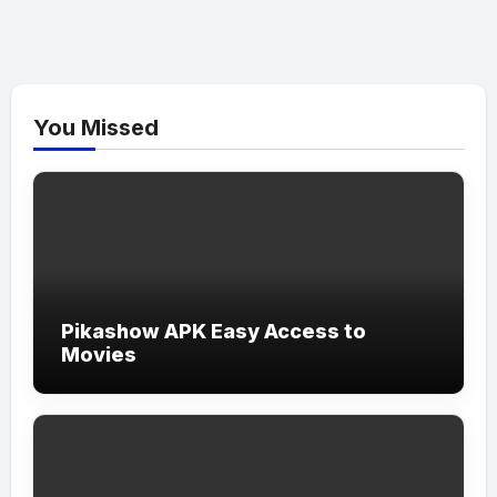
You Missed
Pikashow APK Easy Access to
Movies